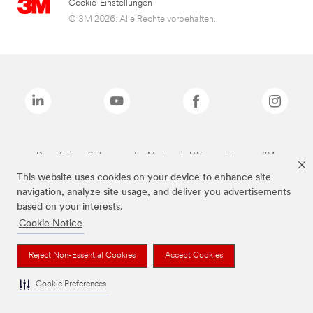
Cookie-Einstellungen
© 3M 2026. Alle Rechte vorbehalten..
Die auf dieser Seite genannten Marken sind Warenzeichen von 3M.
This website uses cookies on your device to enhance site
navigation, analyze site usage, and deliver you advertisements
based on your interests.
Cookie Notice
Reject Non-Essential Cookies
Accept Cookies
Cookie Preferences