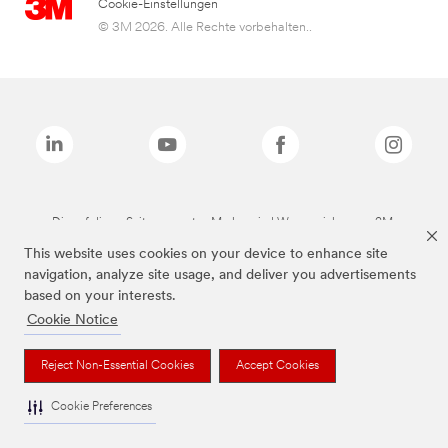
Cookie-Einstellungen
© 3M 2026. Alle Rechte vorbehalten..
Die auf dieser Seite genannten Marken sind Warenzeichen von 3M.
This website uses cookies on your device to enhance site
navigation, analyze site usage, and deliver you advertisements
based on your interests.
Cookie Notice
Reject Non-Essential Cookies
Accept Cookies
Cookie Preferences