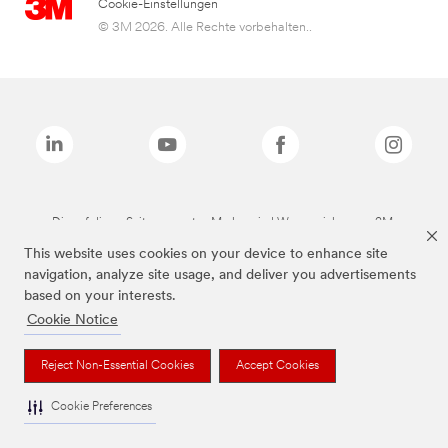
Cookie-Einstellungen
© 3M 2026. Alle Rechte vorbehalten..
Die auf dieser Seite genannten Marken sind Warenzeichen von 3M.
This website uses cookies on your device to enhance site
navigation, analyze site usage, and deliver you advertisements
based on your interests.
Cookie Notice
Reject Non-Essential Cookies
Accept Cookies
Cookie Preferences