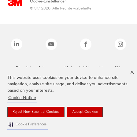
Cookie-Einstellungen
© 3M 2026. Alle Rechte vorbehalten..
Die auf dieser Seite genannten Marken sind Warenzeichen von 3M.
This website uses cookies on your device to enhance site
navigation, analyze site usage, and deliver you advertisements
based on your interests.
Cookie Notice
Reject Non-Essential Cookies
Accept Cookies
Cookie Preferences