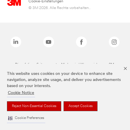
Cookie-Einstellungen
© 3M 2026. Alle Rechte vorbehalten..
Die auf dieser Seite genannten Marken sind Warenzeichen von 3M.
This website uses cookies on your device to enhance site
navigation, analyze site usage, and deliver you advertisements
based on your interests.
Cookie Notice
Reject Non-Essential Cookies
Accept Cookies
Cookie Preferences