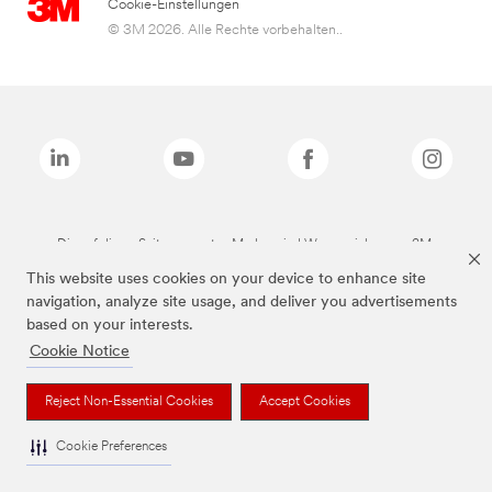
Cookie-Einstellungen
© 3M 2026. Alle Rechte vorbehalten..
Die auf dieser Seite genannten Marken sind Warenzeichen von 3M.
This website uses cookies on your device to enhance site
navigation, analyze site usage, and deliver you advertisements
based on your interests.
Cookie Notice
Reject Non-Essential Cookies
Accept Cookies
Cookie Preferences