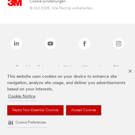
Cookie-Einstellungen
© 3M 2026. Alle Rechte vorbehalten..
Die auf dieser Seite genannten Marken sind Warenzeichen von 3M.
This website uses cookies on your device to enhance site
navigation, analyze site usage, and deliver you advertisements
based on your interests.
Cookie Notice
Reject Non-Essential Cookies
Accept Cookies
Cookie Preferences