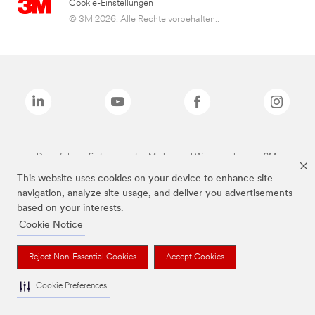
Cookie-Einstellungen
© 3M 2026. Alle Rechte vorbehalten..
Die auf dieser Seite genannten Marken sind Warenzeichen von 3M.
This website uses cookies on your device to enhance site
navigation, analyze site usage, and deliver you advertisements
based on your interests.
Cookie Notice
Reject Non-Essential Cookies
Accept Cookies
Cookie Preferences