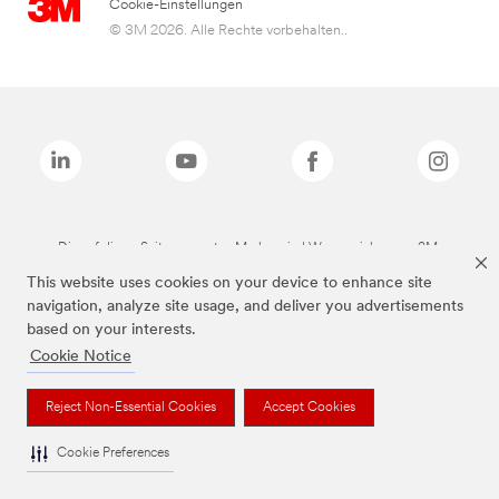
Cookie-Einstellungen
© 3M 2026. Alle Rechte vorbehalten..
Die auf dieser Seite genannten Marken sind Warenzeichen von 3M.
This website uses cookies on your device to enhance site
navigation, analyze site usage, and deliver you advertisements
based on your interests.
Cookie Notice
Reject Non-Essential Cookies
Accept Cookies
Cookie Preferences