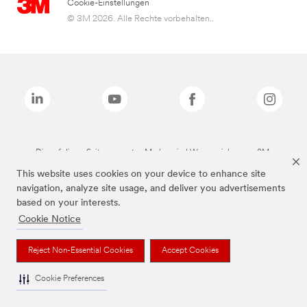
Cookie-Einstellungen
© 3M 2026. Alle Rechte vorbehalten..
Die auf dieser Seite genannten Marken sind Warenzeichen von 3M.
This website uses cookies on your device to enhance site
navigation, analyze site usage, and deliver you advertisements
based on your interests.
Cookie Notice
Reject Non-Essential Cookies
Accept Cookies
Cookie Preferences