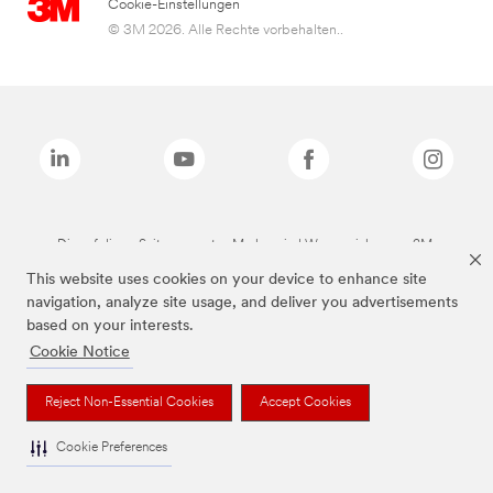
Cookie-Einstellungen
© 3M 2026. Alle Rechte vorbehalten..
Die auf dieser Seite genannten Marken sind Warenzeichen von 3M.
This website uses cookies on your device to enhance site
navigation, analyze site usage, and deliver you advertisements
based on your interests.
Cookie Notice
Reject Non-Essential Cookies
Accept Cookies
Cookie Preferences