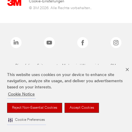
Cookie-Einstellungen
© 3M 2026. Alle Rechte vorbehalten..
Die auf dieser Seite genannten Marken sind Warenzeichen von 3M.
This website uses cookies on your device to enhance site
navigation, analyze site usage, and deliver you advertisements
based on your interests.
Cookie Notice
Reject Non-Essential Cookies
Accept Cookies
Cookie Preferences