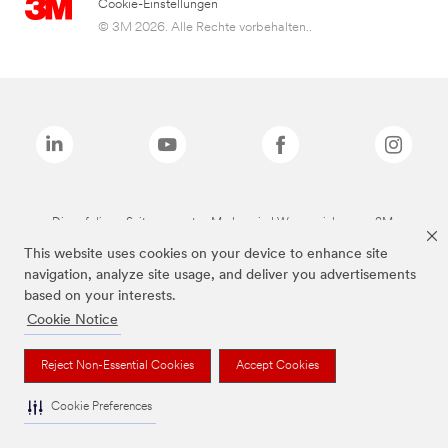
Cookie-Einstellungen
© 3M 2026. Alle Rechte vorbehalten..
Die auf dieser Seite genannten Marken sind Warenzeichen von 3M.
This website uses cookies on your device to enhance site
navigation, analyze site usage, and deliver you advertisements
based on your interests.
Cookie Notice
Reject Non-Essential Cookies
Accept Cookies
Cookie Preferences