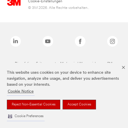
Cookie-Einstellungen
© 3M 2026. Alle Rechte vorbehalten..
Die auf dieser Seite genannten Marken sind Warenzeichen von 3M.
This website uses cookies on your device to enhance site
navigation, analyze site usage, and deliver you advertisements
based on your interests.
Cookie Notice
Reject Non-Essential Cookies
Accept Cookies
Cookie Preferences