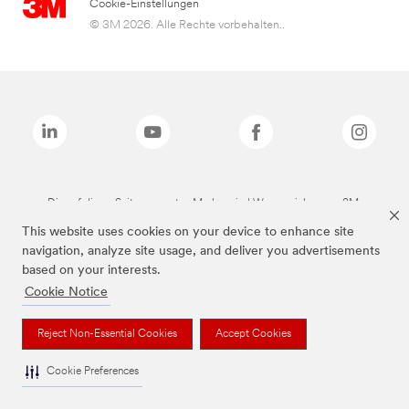
Cookie-Einstellungen
© 3M 2026. Alle Rechte vorbehalten..
Die auf dieser Seite genannten Marken sind Warenzeichen von 3M.
This website uses cookies on your device to enhance site
navigation, analyze site usage, and deliver you advertisements
based on your interests.
Cookie Notice
Reject Non-Essential Cookies
Accept Cookies
Cookie Preferences