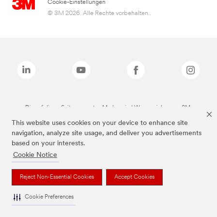
Cookie-Einstellungen
© 3M 2026. Alle Rechte vorbehalten..
Die auf dieser Seite genannten Marken sind Warenzeichen von 3M.
This website uses cookies on your device to enhance site
navigation, analyze site usage, and deliver you advertisements
based on your interests.
Cookie Notice
Reject Non-Essential Cookies
Accept Cookies
Cookie Preferences