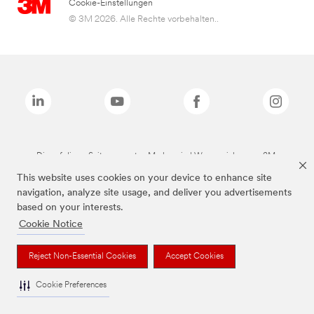
Cookie-Einstellungen
© 3M 2026. Alle Rechte vorbehalten..
Die auf dieser Seite genannten Marken sind Warenzeichen von 3M.
This website uses cookies on your device to enhance site
navigation, analyze site usage, and deliver you advertisements
based on your interests.
Cookie Notice
Reject Non-Essential Cookies
Accept Cookies
Cookie Preferences