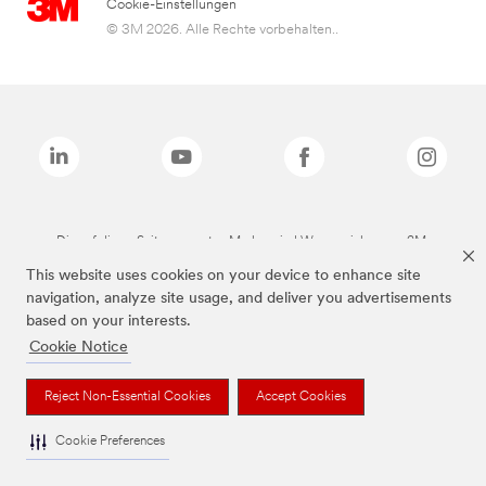
Cookie-Einstellungen
© 3M 2026. Alle Rechte vorbehalten..
Die auf dieser Seite genannten Marken sind Warenzeichen von 3M.
This website uses cookies on your device to enhance site
navigation, analyze site usage, and deliver you advertisements
based on your interests.
Cookie Notice
Reject Non-Essential Cookies
Accept Cookies
Cookie Preferences