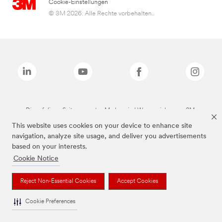
Cookie-Einstellungen
© 3M 2026. Alle Rechte vorbehalten..
Die auf dieser Seite genannten Marken sind Warenzeichen von 3M.
This website uses cookies on your device to enhance site
navigation, analyze site usage, and deliver you advertisements
based on your interests.
Cookie Notice
Reject Non-Essential Cookies
Accept Cookies
Cookie Preferences