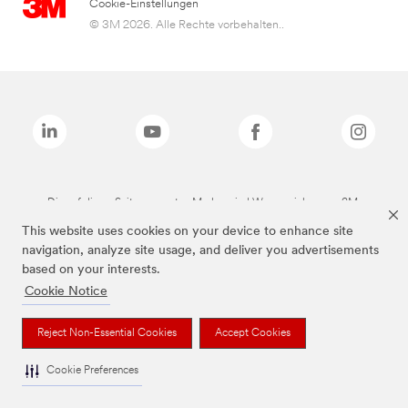
Cookie-Einstellungen
© 3M 2026. Alle Rechte vorbehalten..
Die auf dieser Seite genannten Marken sind Warenzeichen von 3M.
This website uses cookies on your device to enhance site
navigation, analyze site usage, and deliver you advertisements
based on your interests.
Cookie Notice
Reject Non-Essential Cookies
Accept Cookies
Cookie Preferences