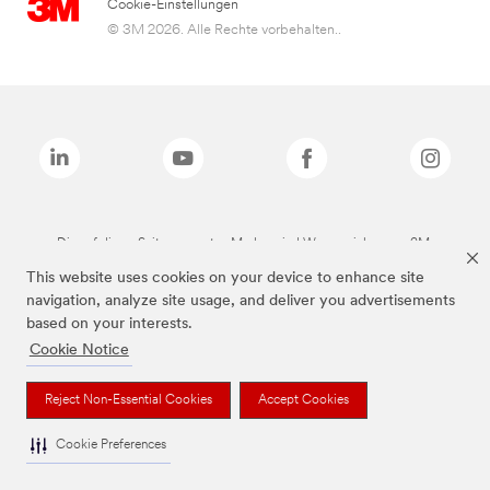
Cookie-Einstellungen
© 3M 2026. Alle Rechte vorbehalten..
Die auf dieser Seite genannten Marken sind Warenzeichen von 3M.
This website uses cookies on your device to enhance site
navigation, analyze site usage, and deliver you advertisements
based on your interests.
Cookie Notice
Reject Non-Essential Cookies
Accept Cookies
Cookie Preferences